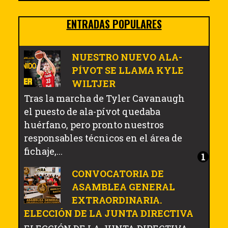
ENTRADAS POPULARES
NUESTRO NUEVO ALA-
PÍVOT SE LLAMA KYLE
WILTJER
Tras la marcha de Tyler Cavanaugh
el puesto de ala-pívot quedaba
huérfano, pero pronto nuestros
responsables técnicos en el área de
fichaje,...
CONVOCATORIA DE
ASAMBLEA GENERAL
EXTRAORDINARIA.
ELECCIÓN DE LA JUNTA DIRECTIVA