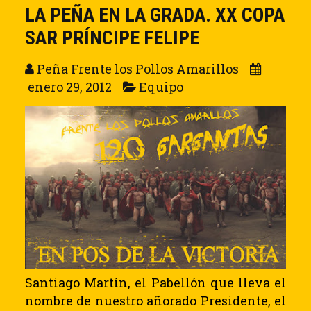
LA PEÑA EN LA GRADA. XX COPA
SAR PRÍNCIPE FELIPE
Peña Frente los Pollos Amarillos
enero 29, 2012
Equipo
Santiago Martín, el Pabellón que lleva el
nombre de nuestro añorado Presidente, el