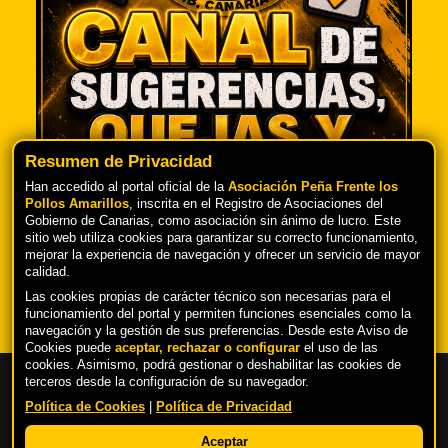
Resumen de Privacidad
Han accedido al portal oficial de la
Asociación Peña Frente los
Pollos Amarillos
, inscrita en el Registro de Asociaciones del
Gobierno de Canarias, como asociación sin ánimo de lucro. Este
TU OPINIÓN ES IMPORTANTE PARA
sitio web utiliza cookies para garantizar su correcto funcionamiento,
NOSOTROS
mejorar la experiencia de navegación y ofrecer un servicio de mayor
calidad.
Las cookies propias de carácter técnico son necesarias para el
funcionamiento del portal y permiten funciones esenciales como la
navegación y la gestión de sus preferencias. Desde este Aviso de
Cookies puede
aceptar, rechazar o configurar
el uso de las
cookies. Asimismo, podrá gestionar o deshabilitar las cookies de
terceros desde la configuración de su navegador.
Política de Cookies
|
Política de Privacidad
Copyright © 2026 |
Peña Frente los Pollos
Aceptar