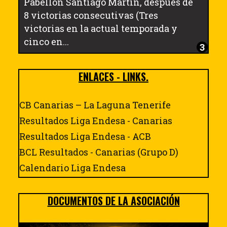
Pabellón Santiago Martín, después de
8 victorias consecutivas (Tres
victorias en la actual temporada y
cinco en...
ENLACES - LINKS.
CB Canarias – La Laguna Tenerife
Resultados Liga Endesa - Canarias
Resultados Liga Endesa - ACB
BCL Resultados - Canarias (Grupo D)
Calendario Liga Endesa
DOCUMENTOS DE LA ASOCIACIÓN