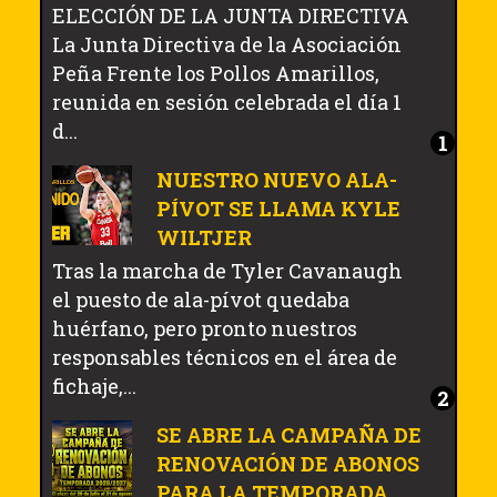
ELECCIÓN DE LA JUNTA DIRECTIVA
La Junta Directiva de la Asociación
Peña Frente los Pollos Amarillos,
reunida en sesión celebrada el día 1
d...
NUESTRO NUEVO ALA-
PÍVOT SE LLAMA KYLE
WILTJER
Tras la marcha de Tyler Cavanaugh
el puesto de ala-pívot quedaba
huérfano, pero pronto nuestros
responsables técnicos en el área de
fichaje,...
SE ABRE LA CAMPAÑA DE
RENOVACIÓN DE ABONOS
PARA LA TEMPORADA