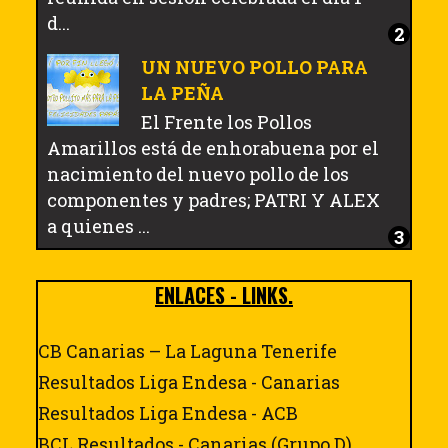
d...
UN NUEVO POLLO PARA
LA PEÑA
El Frente los Pollos
Amarillos está de enhorabuena por el
nacimiento del nuevo pollo de los
componentes y padres; PATRI Y ALEX
a quienes ...
ENLACES - LINKS.
CB Canarias – La Laguna Tenerife
Resultados Liga Endesa - Canarias
Resultados Liga Endesa - ACB
BCL Resultados - Canarias (Grupo D)