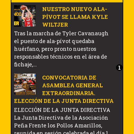
NUESTRO NUEVO ALA-
PÍVOT SE LLAMA KYLE
WILTJER
Tras la marcha de Tyler Cavanaugh
el puesto de ala-pívot quedaba
huérfano, pero pronto nuestros
responsables técnicos en el área de
fichaje,...
CONVOCATORIA DE
ASAMBLEA GENERAL
EXTRAORDINARIA.
ELECCIÓN DE LA JUNTA DIRECTIVA
ELECCIÓN DE LA JUNTA DIRECTIVA
La Junta Directiva de la Asociación
Peña Frente los Pollos Amarillos,
reunida en sesión celebrada el día 1