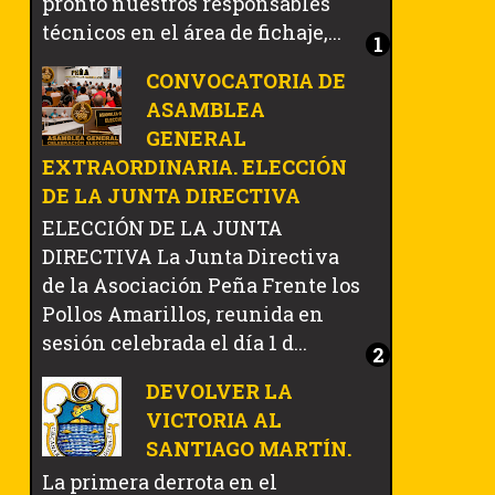
pronto nuestros responsables
técnicos en el área de fichaje,...
CONVOCATORIA DE
ASAMBLEA
GENERAL
EXTRAORDINARIA. ELECCIÓN
DE LA JUNTA DIRECTIVA
ELECCIÓN DE LA JUNTA
DIRECTIVA La Junta Directiva
de la Asociación Peña Frente los
Pollos Amarillos, reunida en
sesión celebrada el día 1 d...
DEVOLVER LA
VICTORIA AL
SANTIAGO MARTÍN.
La primera derrota en el