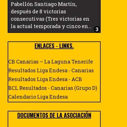
Pabellón Santiago Martín,
después de 8 victorias
consecutivas (Tres victorias en
la actual temporada y cinco en...
ENLACES - LINKS.
CB Canarias – La Laguna Tenerife
Resultados Liga Endesa - Canarias
Resultados Liga Endesa - ACB
BCL Resultados - Canarias (Grupo D)
Calendario Liga Endesa
DOCUMENTOS DE LA ASOCIACIÓN