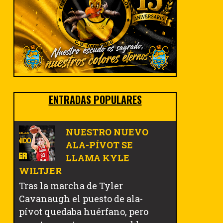
ENTRADAS POPULARES
NUESTRO NUEVO
ALA-PÍVOT SE
LLAMA KYLE
WILTJER
Tras la marcha de Tyler
Cavanaugh el puesto de ala-
pívot quedaba huérfano, pero