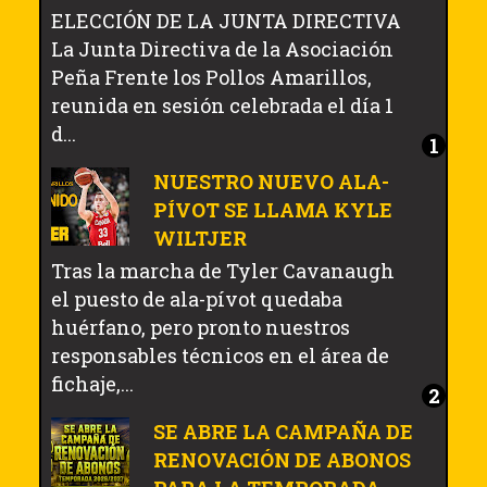
ELECCIÓN DE LA JUNTA DIRECTIVA
La Junta Directiva de la Asociación
Peña Frente los Pollos Amarillos,
reunida en sesión celebrada el día 1
d...
NUESTRO NUEVO ALA-
PÍVOT SE LLAMA KYLE
WILTJER
Tras la marcha de Tyler Cavanaugh
el puesto de ala-pívot quedaba
huérfano, pero pronto nuestros
responsables técnicos en el área de
fichaje,...
SE ABRE LA CAMPAÑA DE
RENOVACIÓN DE ABONOS