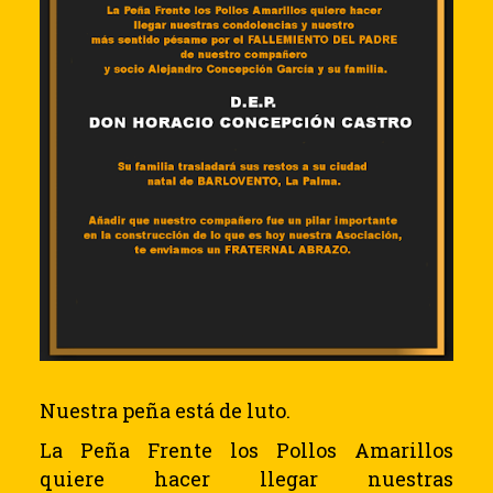
Nuestra peña está de luto.
La Peña Frente los Pollos Amarillos
quiere hacer llegar nuestras