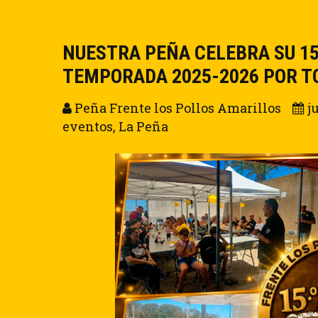
NUESTRA PEÑA CELEBRA SU 15
TEMPORADA 2025-2026 POR T
Peña Frente los Pollos Amarillos
j
eventos
,
La Peña