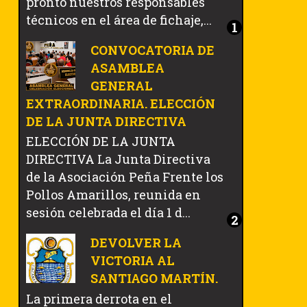
pronto nuestros responsables
técnicos en el área de fichaje,...
CONVOCATORIA DE
ASAMBLEA
GENERAL
EXTRAORDINARIA. ELECCIÓN
DE LA JUNTA DIRECTIVA
ELECCIÓN DE LA JUNTA
DIRECTIVA La Junta Directiva
de la Asociación Peña Frente los
Pollos Amarillos, reunida en
sesión celebrada el día 1 d...
DEVOLVER LA
VICTORIA AL
SANTIAGO MARTÍN.
La primera derrota en el