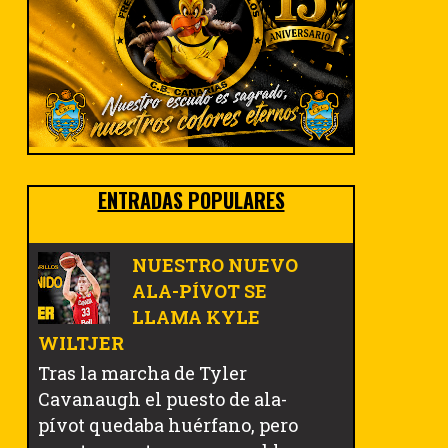
ENTRADAS POPULARES
NUESTRO NUEVO
ALA-PÍVOT SE
LLAMA KYLE
WILTJER
Tras la marcha de Tyler
Cavanaugh el puesto de ala-
pívot quedaba huérfano, pero