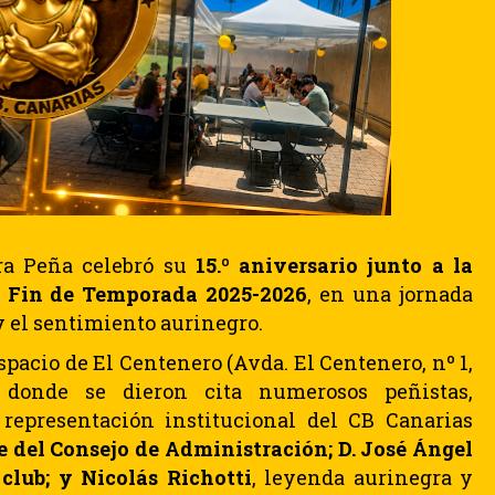
tra Peña celebró su
15.º aniversario junto a la
e Fin de Temporada 2025-2026
, en una jornada
y el sentimiento aurinegro.
spacio de El Centenero (Avda. El Centenero, nº 1,
 donde se dieron cita numerosos peñistas,
 representación institucional del CB Canarias
e del Consejo de Administración; D. José Ángel
club; y Nicolás Richotti
, leyenda aurinegra y