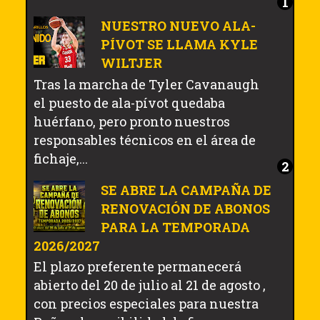
NUESTRO NUEVO ALA-
PÍVOT SE LLAMA KYLE
WILTJER
Tras la marcha de Tyler Cavanaugh
el puesto de ala-pívot quedaba
huérfano, pero pronto nuestros
responsables técnicos en el área de
fichaje,...
SE ABRE LA CAMPAÑA DE
RENOVACIÓN DE ABONOS
PARA LA TEMPORADA
2026/2027
El plazo preferente permanecerá
abierto del 20 de julio al 21 de agosto ,
con precios especiales para nuestra