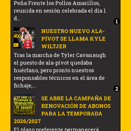
Peña Frente los Pollos Amarillos,
reunida en sesión celebrada el día 1
d...
NUESTRO NUEVO ALA-
PÍVOT SE LLAMA KYLE
WILTJER
Tras la marcha de Tyler Cavanaugh
el puesto de ala-pívot quedaba
huérfano, pero pronto nuestros
responsables técnicos en el área de
fichaje,...
SE ABRE LA CAMPAÑA DE
RENOVACIÓN DE ABONOS
PARA LA TEMPORADA
2026/2027
El plazo preferente permanecerá