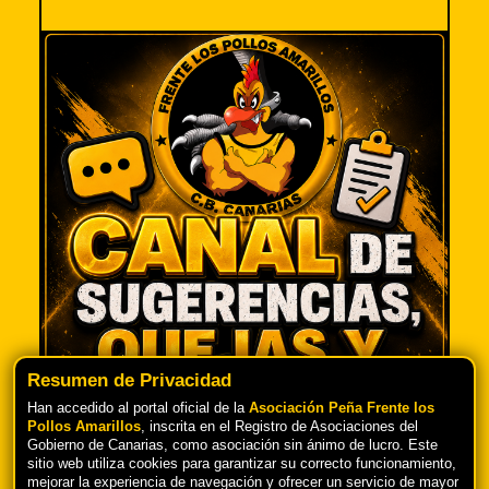
Resumen de Privacidad
Han accedido al portal oficial de la
Asociación Peña Frente los
Pollos Amarillos
, inscrita en el Registro de Asociaciones del
Gobierno de Canarias, como asociación sin ánimo de lucro. Este
TU OPINIÓN ES IMPORTANTE PARA
sitio web utiliza cookies para garantizar su correcto funcionamiento,
NOSOTROS
mejorar la experiencia de navegación y ofrecer un servicio de mayor