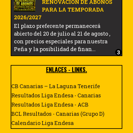
RENOVACIÓN DE ABONOS
PARA LA TEMPORADA
2026/2027
El plazo preferente permanecerá
abierto del 20 de julio al 21 de agosto ,
con precios especiales para nuestra
Peña y la posibilidad de finan...
ENLACES - LINKS.
CB Canarias – La Laguna Tenerife
Resultados Liga Endesa - Canarias
Resultados Liga Endesa - ACB
BCL Resultados - Canarias (Grupo D)
Calendario Liga Endesa