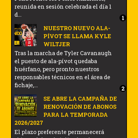
reunida en sesión celebrada el día 1
d...
NUESTRO NUEVO ALA-
PÍVOT SE LLAMA KYLE
WILTJER
Tras la marcha de Tyler Cavanaugh
el puesto de ala-pívot quedaba
huérfano, pero pronto nuestros
responsables técnicos en el área de
fichaje,...
SE ABRE LA CAMPAÑA DE
RENOVACIÓN DE ABONOS
PARA LA TEMPORADA
2026/2027
El plazo preferente permanecerá