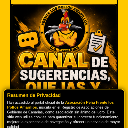
Resumen de Privacidad
Han accedido al portal oficial de la
Asociación Peña Frente los
Pollos Amarillos
, inscrita en el Registro de Asociaciones del
Gobierno de Canarias, como asociación sin ánimo de lucro. Este
TU OPINIÓN ES IMPORTANTE PARA
sitio web utiliza cookies para garantizar su correcto funcionamiento,
NOSOTROS
mejorar la experiencia de navegación y ofrecer un servicio de mayor
calidad.