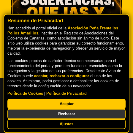
Resumen de Privacidad
Han accedido al portal oficial de la
Asociación Peña Frente los
Pollos Amarillos
, inscrita en el Registro de Asociaciones del
Gobierno de Canarias, como asociación sin ánimo de lucro. Este
TU OPINIÓN ES IMPORTANTE PARA
sitio web utiliza cookies para garantizar su correcto funcionamiento,
NOSOTROS
mejorar la experiencia de navegación y ofrecer un servicio de mayor
calidad.
Las cookies propias de carácter técnico son necesarias para el
funcionamiento del portal y permiten funciones esenciales como la
navegación y la gestión de sus preferencias. Desde este Aviso de
Cookies puede
aceptar, rechazar o configurar
el uso de las
cookies. Asimismo, podrá gestionar o deshabilitar las cookies de
terceros desde la configuración de su navegador.
Política de Cookies
|
Política de Privacidad
Copyright © 2026 |
Peña Frente los Pollos
Aceptar
Amarillos
Rechazar
Política de privacidad y aviso legal
|
Política
de Cookies
Ajustes