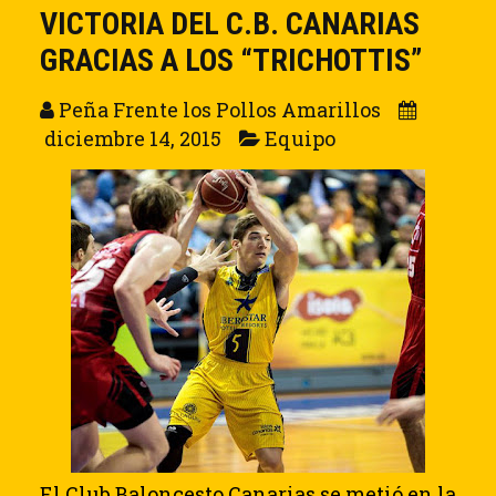
VICTORIA DEL C.B. CANARIAS
GRACIAS A LOS “TRICHOTTIS”
Peña Frente los Pollos Amarillos
diciembre 14, 2015
Equipo
El Club Baloncesto Canarias se metió en la