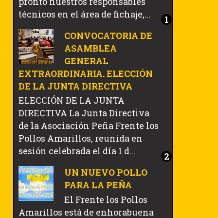
pronto nuestros responsables
técnicos en el área de fichaje,...
CONVOCATORIA DE
ASAMBLEA
GENERAL
EXTRAORDINARIA. ELECCIÓN
DE LA JUNTA DIRECTIVA
ELECCIÓN DE LA JUNTA
DIRECTIVA La Junta Directiva
de la Asociación Peña Frente los
Pollos Amarillos, reunida en
sesión celebrada el día 1 d...
UN NUEVO POLLO
PARA LA PEÑA
El Frente los Pollos
Amarillos está de enhorabuena