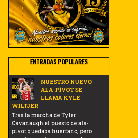
ENTRADAS POPULARES
NUESTRO NUEVO
ALA-PÍVOT SE
LLAMA KYLE
WILTJER
Tras la marcha de Tyler
Cavanaugh el puesto de ala-
pívot quedaba huérfano, pero