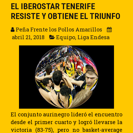
EL IBEROSTAR TENERIFE
RESISTE Y OBTIENE EL TRIUNFO
Peña Frente los Pollos Amarillos
abril 21, 2018
Equipo
,
Liga Endesa
El conjunto aurinegro lideró el encuentro
desde el primer cuarto y logró llevarse la
victoria (83-75), pero no basket-average