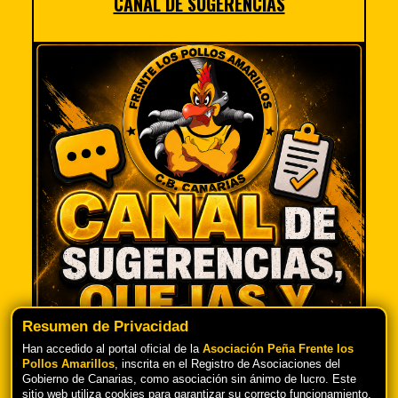
CANAL DE SUGERENCIAS
Resumen de Privacidad
Han accedido al portal oficial de la
Asociación Peña Frente los
Pollos Amarillos
, inscrita en el Registro de Asociaciones del
Gobierno de Canarias, como asociación sin ánimo de lucro. Este
TU OPINIÓN ES IMPORTANTE PARA
sitio web utiliza cookies para garantizar su correcto funcionamiento,