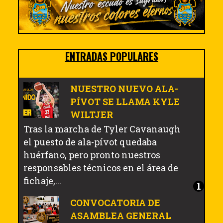
ENTRADAS POPULARES
NUESTRO NUEVO ALA-
PÍVOT SE LLAMA KYLE
WILTJER
Tras la marcha de Tyler Cavanaugh
el puesto de ala-pívot quedaba
huérfano, pero pronto nuestros
responsables técnicos en el área de
fichaje,...
CONVOCATORIA DE
ASAMBLEA GENERAL