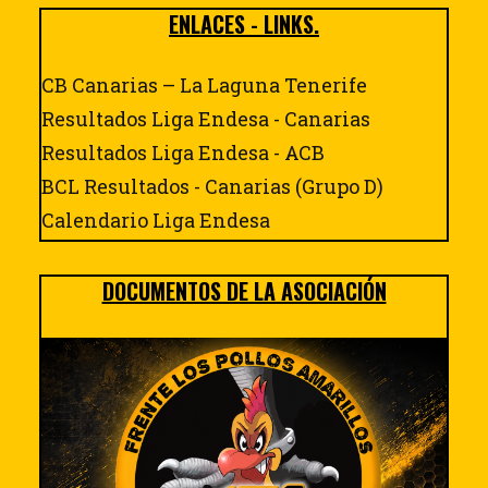
ENLACES - LINKS.
CB Canarias – La Laguna Tenerife
Resultados Liga Endesa - Canarias
Resultados Liga Endesa - ACB
BCL Resultados - Canarias (Grupo D)
Calendario Liga Endesa
DOCUMENTOS DE LA ASOCIACIÓN